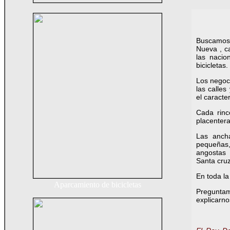
Buscamos 
Nueva , c
las nacio
bicicletas.
Los negoci
las calles
el caracter
Cada rinc
placenter
Las anch
pequeñas,
angostas 
Santa cruz
En toda l
Aparcamiento de bicicletas
Pregunt
explicarno