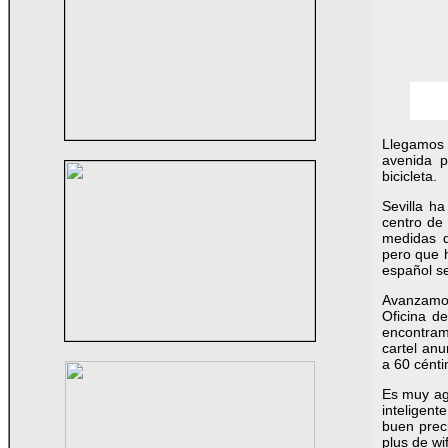
Llegamos
avenida p
bicicleta.
Sevilla h
centro de 
medidas q
pero que h
español s
Avanzamos
Oficina d
encontramo
cartel anu
a 60 cénti
Es muy ag
inteligent
buen preci
plus de wi