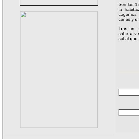
Son las 12
la habita
cogemos u
cañas y un
Tras un i
sabe a ve
sol al que