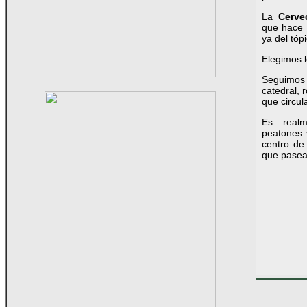
La
Cerve
que hace S
ya del tóp
Elegimos l
Seguimos 
catedral, 
que circul
Es real
peatones y
centro de 
que pasean