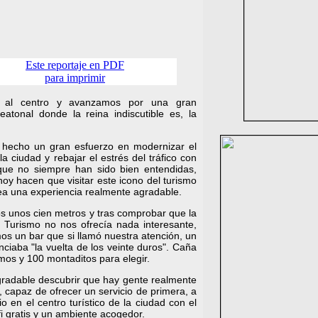
Este reportaje en PDF
para imprimir
 al centro y avanzamos por una gran
eatonal donde la reina indiscutible es, la
a hecho un gran esfuerzo en modernizar el
la ciudad y rebajar el estrés del tráfico con
ue no siempre han sido bien entendidas,
oy hacen que visitar este icono del turismo
ea una experiencia realmente agradable.
 unos cien metros y tras comprobar que la
e Turismo no nos ofrecía nada interesante,
s un bar que si llamó nuestra atención, un
nciaba "la vuelta de los veinte duros". Caña
mos y 100 montaditos para elegir.
radable descubrir que hay gente realmente
e, capaz de ofrecer un servicio de primera, a
o en el centro turístico de la ciudad con el
fi gratis y un ambiente acogedor.