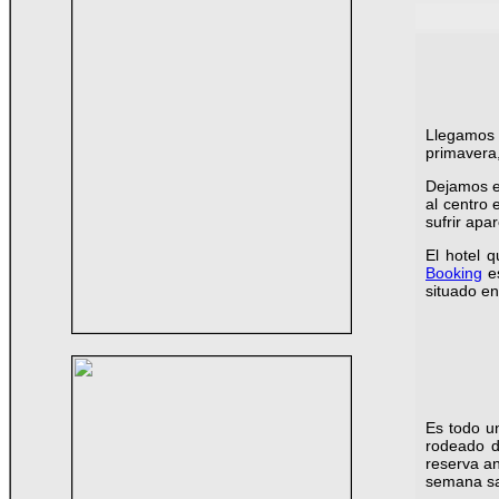
Llegamos
primavera,
Dejamos el
al centro 
sufrir apa
El hotel 
Booking
e
situado en
Es todo un
rodeado de
reserva a
semana sa